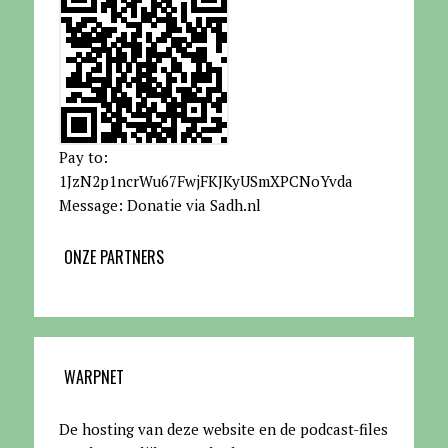
Pay to:
1JzN2p1ncrWu67FwjFKJKyUSmXPCNoYvda
Message: Donatie via Sadh.nl
ONZE PARTNERS
WARPNET
De hosting van deze website en de podcast-files